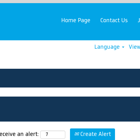
Home Page
Contact Us
Language
View
Create Alert
eceive an alert: