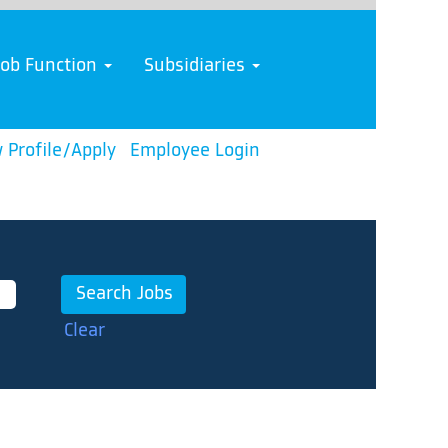
Job Function
Subsidiaries
 Profile/Apply
Employee Login
Clear