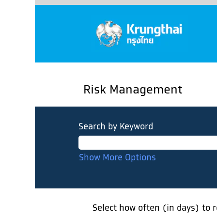
Risk Management
Search by Keyword
Show More Options
Select how often (in days) to r