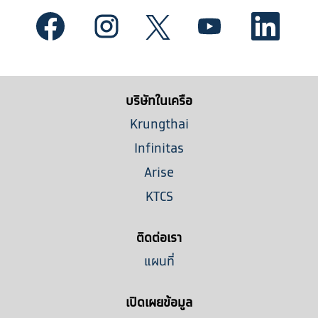
เ
เ
เ
เ
เ
ปิ
ปิ
ปิ
ปิ
ปิ
ด
ด
ด
ด
ด
ใ
ใ
ใ
ใ
ใ
น
น
น
น
น
แ
แ
แ
แ
แ
ท็
ท็
ท็
ท็
ท็
บริษัทในเครือ
บ
บ
บ
บ
บ
ใ
ใ
ใ
ใ
ใ
Krungthai
ห
ห
ห
ห
ห
ม่
ม่
ม่
ม่
ม่
Infinitas
Arise
KTCS
ติดต่อเรา
แผนที่
เปิดเผยข้อมูล